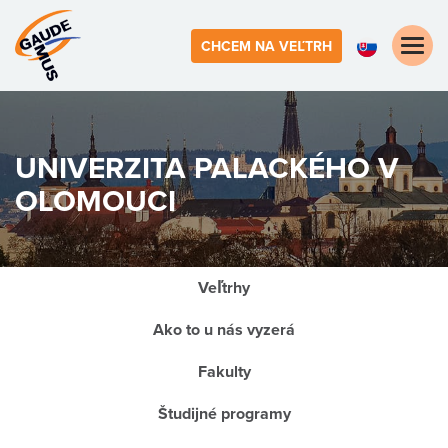
Toggle
CHCEM NA VEĽTRH
naviga
UNIVERZITA PALACKÉHO V
OLOMOUCI
Veľtrhy
Ako to u nás vyzerá
Fakulty
Študijné programy