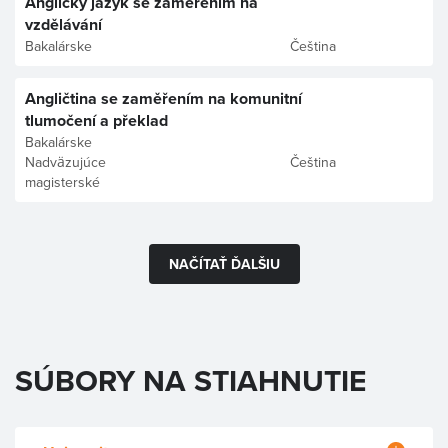
Anglický jazyk se zaměřením na
vzdělávání
Bakalárske
Čeština
Angličtina se zaměřením na komunitní
tlumočení a překlad
Bakalárske
Nadväzujúce
Čeština
magisterské
NAČÍTAŤ ĎALŠIU
SÚBORY NA STIAHNUTIE