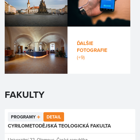
ĎALŠIE
FOTOGRAFIE
(+9)
FAKULTY
PROGRAMY
DETAIL
CYRILOMETODĚJSKÁ TEOLOGICKÁ FAKULTA
Univerzitní 22, Olomouc, Česká republika