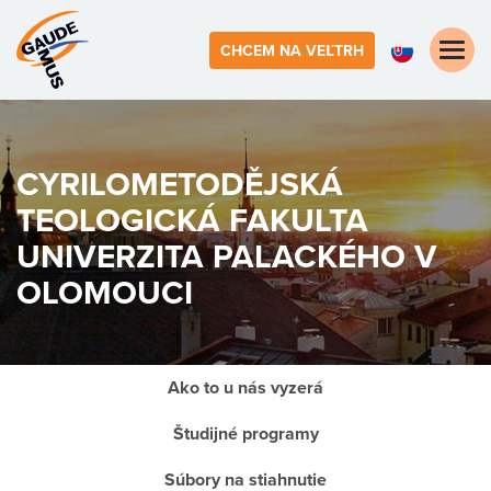
Toggle
CHCEM NA VEĽTRH
naviga
CYRILOMETODĚJSKÁ
TEOLOGICKÁ FAKULTA
UNIVERZITA PALACKÉHO V
OLOMOUCI
Ako to u nás vyzerá
Študijné programy
Súbory na stiahnutie