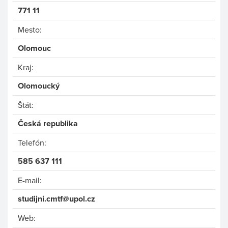
771 11
Mesto:
Olomouc
Kraj:
Olomoucký
Štát:
Česká republika
Telefón:
585 637 111
E-mail:
studijni.cmtf@upol.cz
Web: