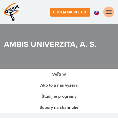
Toggle
CHCEM NA VEĽTRH
naviga
AMBIS UNIVERZITA, A. S.
Veľtrhy
Ako to u nás vyzerá
Študijné programy
Súbory na stiahnutie