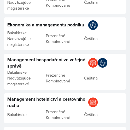
Nadväzujúce
Čeština
Kombinované
magisterské
Ekonomika a managementu podniku
Bakalárske
Prezenčné
Nadväzujúce
Čeština
Kombinované
magisterské
Management hospodaření ve veřejné
správě
Bakalárske
Prezenčné
Nadväzujúce
Čeština
Kombinované
magisterské
Management hotelnictví a cestovního
ruchu
Prezenčné
Bakalárske
Čeština
Kombinované