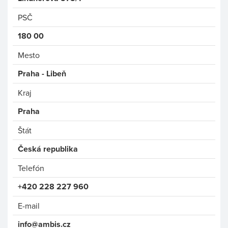
PSČ
180 00
Mesto
Praha - Libeň
Kraj
Praha
Štát
Česká republika
Telefón
+420 228 227 960
E-mail
info@ambis.cz