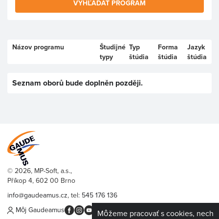
VYHĽADAŤ PROGRAM
Názov programu
Študijné
Typ
Forma
Jazyk
typy
štúdia
štúdia
štúdia
Seznam oborů bude doplněn později.
© 2026, MP-Soft, a.s.,
Příkop 4, 602 00 Brno
info@gaudeamus.cz
, tel:
545 176 136
Môj Gaudeamus
Môžeme pracovať s cookies, nech