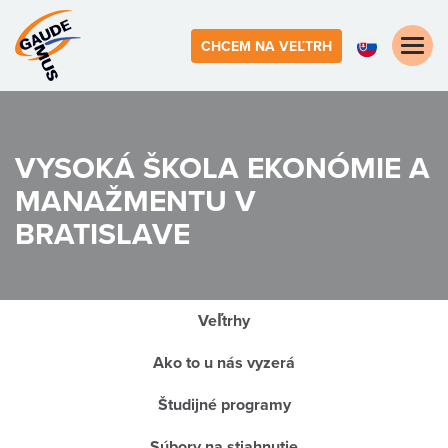
Toggle
CHCEM NA VEĽTRH
naviga
VYSOKÁ ŠKOLA EKONÓMIE A
MANAŽMENTU V
BRATISLAVE
Veľtrhy
Ako to u nás vyzerá
Študijné programy
Súbory na stiahnutie