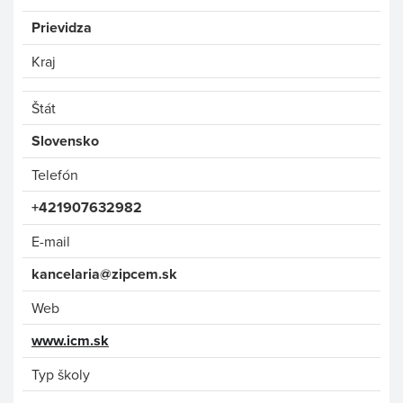
Prievidza
Kraj
Štát
Slovensko
Telefón
+421907632982
E-mail
kancelaria@zipcem.sk
Web
www.icm.sk
Typ školy