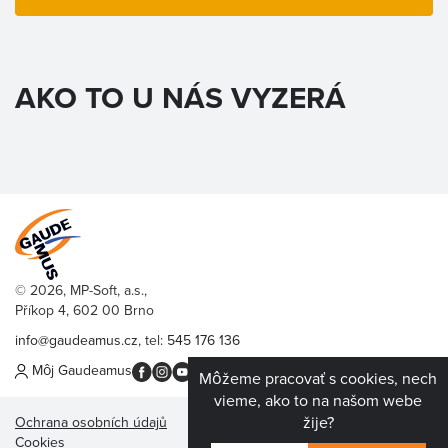
AKO TO U NÁS VYZERÁ
© 2026, MP-Soft, a.s.,
Příkop 4, 602 00 Brno
info@gaudeamus.cz
, tel:
545 176 136
Môj Gaudeamus
Môžeme pracovať s cookies, nech
vieme, ako to na našom webe
žije?
Ochrana osobních údajů
Cookies