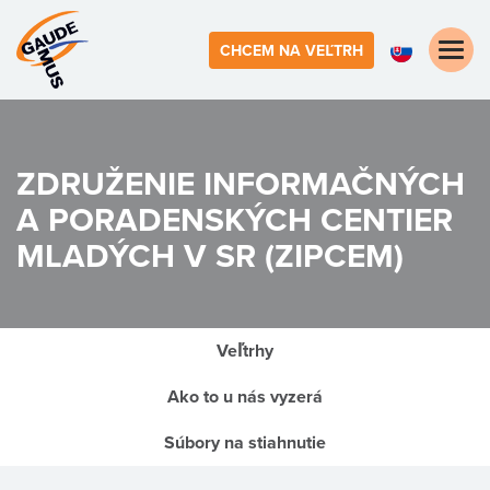
Toggle
CHCEM NA VEĽTRH
naviga
ZDRUŽENIE INFORMAČNÝCH
A PORADENSKÝCH CENTIER
MLADÝCH V SR (ZIPCEM)
Veľtrhy
Ako to u nás vyzerá
Súbory na stiahnutie