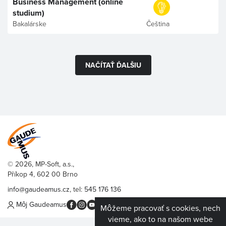
Business Management (online
studium)
Bakalárske
Čeština
NAČÍTAŤ ĎALŠIU
© 2026, MP-Soft, a.s.,
Příkop 4, 602 00 Brno
info@gaudeamus.cz
, tel:
545 176 136
Môj Gaudeamus
Môžeme pracovať s cookies, nech
vieme, ako to na našom webe