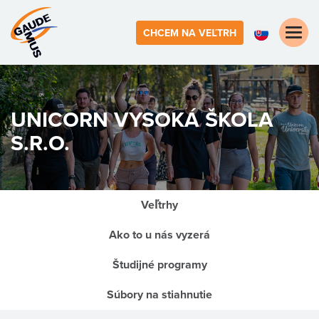
Toggle
CHCEM NA VEĽTRH
naviga
UNICORN VYSOKÁ ŠKOLA
S.R.O.
Veľtrhy
Ako to u nás vyzerá
Študijné programy
Súbory na stiahnutie