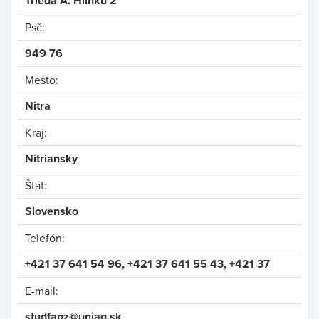
Trieda A. Hlinku 2
Psč:
949 76
Mesto:
Nitra
Kraj:
Nitriansky
Štát:
Slovensko
Telefón:
+421 37 641 54 96, +421 37 641 55 43, +421 37
E-mail:
studfapz@uniag.sk