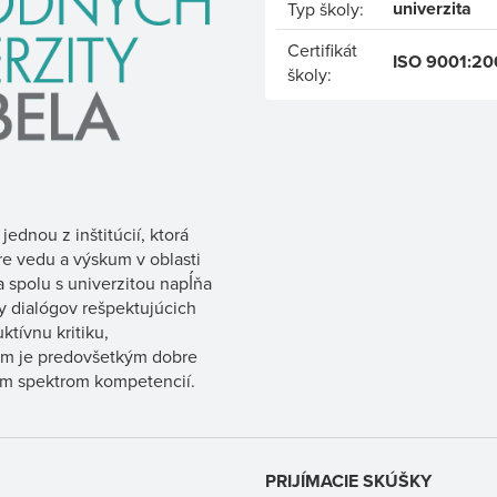
univerzita
Typ školy:
Certifikát
ISO 9001:20
školy:
jednou z inštitúcií, ktorá
re vedu a výskum v oblasti
a spolu s univerzitou napĺňa
y dialógov rešpektujúcich
ktívnu kritiku,
ľom je predovšetkým dobre
kým spektrom kompetencií.
PRIJÍMACIE SKÚŠKY