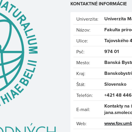
KONTAKTNÉ INFORMÁCIE
Univerzita M
Univerzita:
Fakulta prír
Názov:
Tajovského 
Ulice:
974 01
Psč:
Banská Byst
Mesto:
Banskobystr
Kraj:
Slovensko
Štát:
+421 48 446
Telefón:
Kontakty na 
E-mail:
jana.smolec
www.fpv.umb
Web: