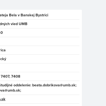
ateja Bela v Banskej Bystrici
odných vied UMB
40
rica
ický
 7407, 7408
študijné oddelenie: b
eata.dobrikova
@um
b.sk;
ova
@umb.sk;
.sk