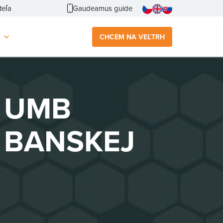
teľa
Gaudeamus guide
CHCEM NA VEĽTRH
D UMB
V BANSKEJ