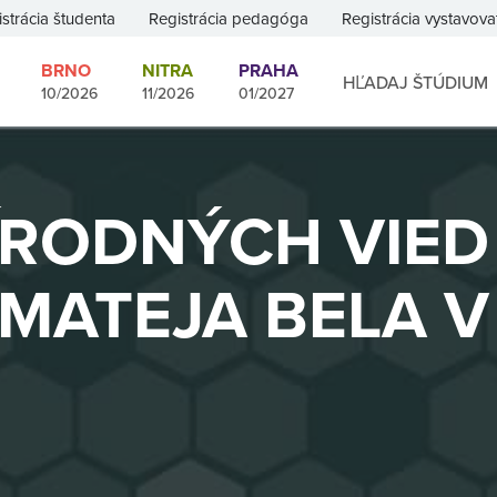
strácia študenta
Registrácia pedagóga
Registrácia vystavova
BRNO
NITRA
PRAHA
HĽADAJ ŠTÚDIUM
10/2026
11/2026
01/2027
ÍRODNÝCH VIE
 MATEJA BELA 