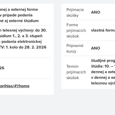
nnej a externej forme
Prijímacie
ANO
 v prípade podania
skúšky
né aj externé štúdium
Forma
 telesnej výchovy: do 30.
vlastná form
prijímacích
údium 1., 2. a 3. stupeň
skúšok
de podania elektronickej
Prípravné
TV: 1. kolo do 28. 2. 2026
ANO
kurzy
študijné pro
štúdia: 10. –
Termín
026
dennej a ext
prijímacích
v dennej a e
skúšok
telesnou vých
eprihlas/#!/home