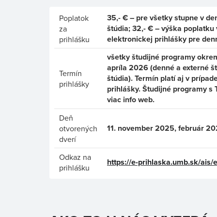
35,- € – pre všetky stupne v de
Poplatok
štúdia; 32,- € – výška poplatku
za
elektronickej prihlášky pre den
prihlášku
všetky študijné programy okrem
apríla 2026 (denné a externé št
Termín
štúdia). Termín platí aj v prípa
prihlášky
prihlášky. Študijné programy s 
viac info web.
Deň
11. november 2025, február 2
otvorených
dverí
Odkaz na
https://e-prihlaska.umb.sk/ais/
prihlášku