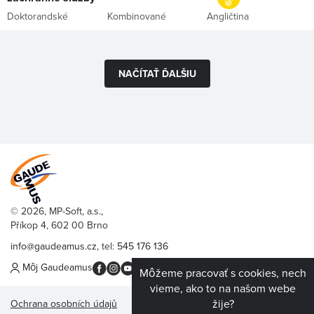
Doktorandské
Kombinované
Angličtina
NAČÍTAŤ ĎALŠIU
© 2026, MP-Soft, a.s.,
Příkop 4, 602 00 Brno
info@gaudeamus.cz
, tel:
545 176 136
Môj Gaudeamus
Môžeme pracovať s cookies, nech
vieme, ako to na našom webe
žije?
Ochrana osobních údajů