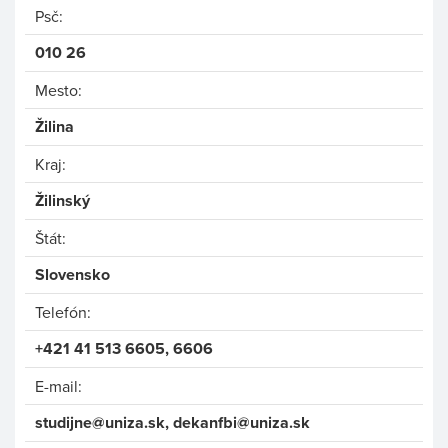
Psč:
010 26
Mesto:
Žilina
Kraj:
Žilinský
Štát:
Slovensko
Telefón:
+421 41 513 6605, 6606
E-mail:
studijne
@uniza.sk, de
kanfbi
@uniza
.sk