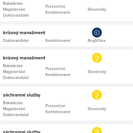
Bakalárske
Prezenčné
Magisterské
Slovenský
Kombinované
Doktorandské
krízový manažment
Doktorandské
Kombinované
Angličtina
krízový manažment
Bakalárske
Prezenčné
Magisterské
Slovenský
Kombinované
Doktorandské
záchranné služby
Bakalárske
Prezenčné
Magisterské
Slovenský
Kombinované
Doktorandské
záchranné služby