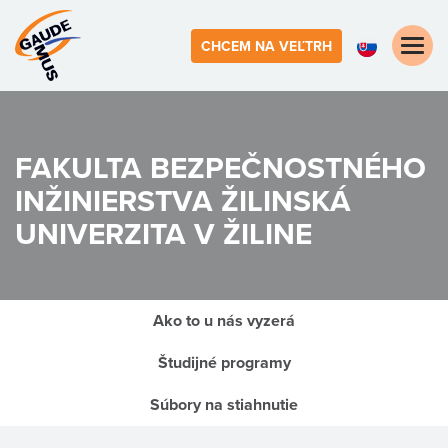
Toggle
CHCEM NA VEĽTRH
naviga
FAKULTA BEZPEČNOSTNÉHO
INŽINIERSTVA
ŽILINSKÁ
UNIVERZITA V ŽILINE
Ako to u nás vyzerá
Študijné programy
Súbory na stiahnutie