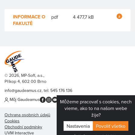
INFORMACE O
pdf
4 477,7 kB
FAKULTĚ
© 2026, MP-Soft, a.s.,
Příkop 4, 602 00 Brno
info@gaudeamus.cz
, tel:
545 176 136
Môj Gaudeamus
Môžeme pracovať s cookies, nech
vieme, ako to na našom webe
žije?
Ochrana osobních údajů
Cookies
Nastavenia
Obchodní podmínky
UVM Interactive