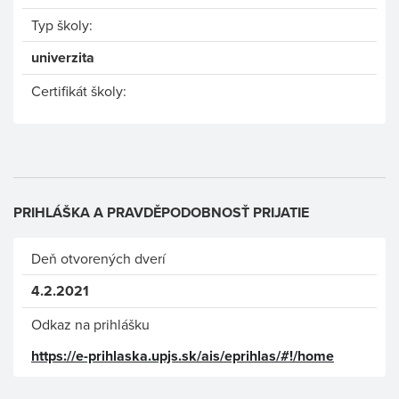
Typ školy:
univerzita
Certifikát školy:
PRIHLÁŠKA A PRAVDĚPODOBNOSŤ PRIJATIE
Deň otvorených dverí
4.2.2021
Odkaz na prihlášku
https://e-prihlaska.upjs.sk/ais/eprihlas/#!/home