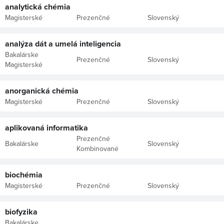
analytická chémia
Magisterské
Prezenčné
Slovenský
analýza dát a umelá inteligencia
Bakalárske
Prezenčné
Slovenský
Magisterské
anorganická chémia
Magisterské
Prezenčné
Slovenský
aplikovaná informatika
Prezenčné
Bakalárske
Slovenský
Kombinované
biochémia
Magisterské
Prezenčné
Slovenský
biofyzika
Bakalárske