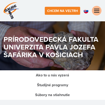
Toggle
CHCEM NA VEĽTRH
naviga
PRÍRODOVEDECKÁ FAKULTA
UNIVERZITA PAVLA JOZEFA
ŠAFÁRIKA V KOŠICIACH
Ako to u nás vyzerá
Študijné programy
Súbory na stiahnutie