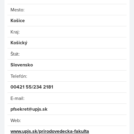
Mesto:
Košice
Kraj:
Košický
Štát:
Slovensko
Telefón:
00421 55/234 2181
E-mail:
pfsekret@upjs.sk
Web:
www.upjs.sk/prirodovedecka-fakulta