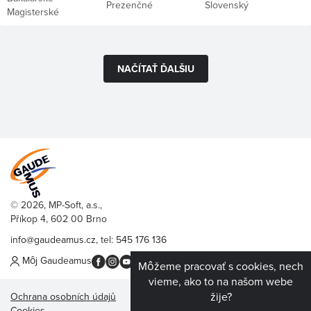
Prezenčné
Slovenský
Magisterské
NAČÍTAŤ ĎALŠIU
© 2026, MP-Soft, a.s.,
Příkop 4, 602 00 Brno
info@gaudeamus.cz
, tel:
545 176 136
Môj Gaudeamus
Môžeme pracovať s cookies, nech
vieme, ako to na našom webe
žije?
Ochrana osobních údajů
Cookies